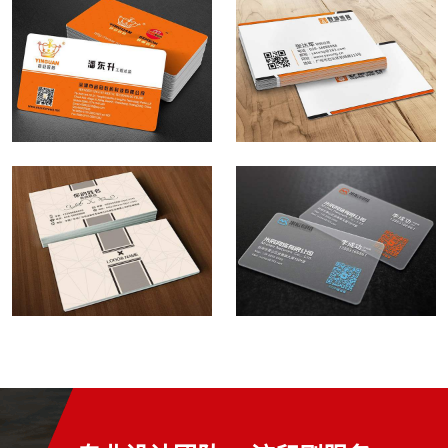
制
计
计
专
专
南
南
作，
公
公
注
注
京
京
量
司
司
南
南
名
名
大
十
十
京
京
片
片
从
多
多
名
名
设
设
优
年
年
片
片
计
计
专
专
设
设
南
南
公
公
注
注
计、
计、
京
京
司
司
南
南
印
印
名
名
十
十
京
京
刷！
刷！
片
片
多
多
名
名
设
设
年
年
片
片
计
计
专
专
设
设
公
公
注
注
计、
计、
司
司
南
南
印
印