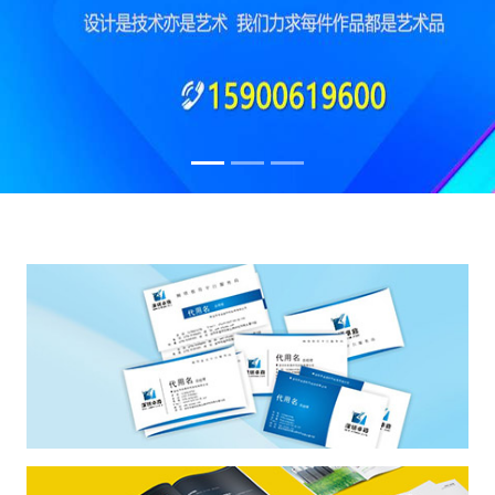
专
业
提
供
南