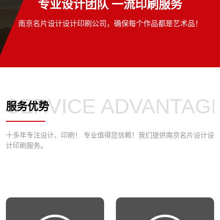
专业设计团队 一流印刷服务
十
十
京
京
刷！
刷！
多
多
名
名
南京名片设计设计印刷公司，确保每个作品都是艺术品！
年
年
片
片
专
专
设
设
注
注
计、
计、
南
南
印
印
京
京
刷！
刷！
SERVICE ADVANTAG
名
服务优势
名
片
片
设
设
十多年专注设计、印刷！ 专业值得您信赖！我们提供南京名片设计设
计印刷服务。
计、
计、
印
印
刷！
刷！