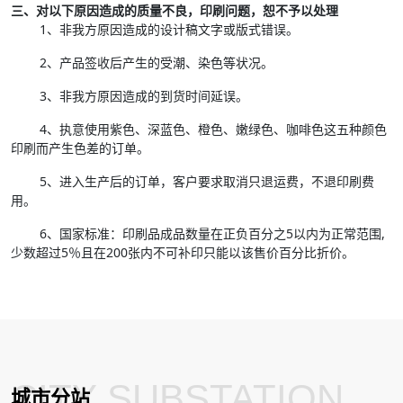
三、对以下原因造成的质量不良，印刷问题，恕不予以处理
1、非我方原因造成的设计稿文字或版式错误。
2、产品签收后产生的受潮、染色等状况。
3、非我方原因造成的到货时间延误。
4、执意使用紫色、深蓝色、橙色、嫩绿色、咖啡色这五种颜色
印刷而产生色差的订单。
5、进入生产后的订单，客户要求取消只退运费，不退印刷费
用。
6、国家标准：印刷品成品数量在正负百分之5以内为正常范围,
少数超过5％且在200张内不可补印只能以该售价百分比折价。
CITY SUBSTATION
城市分站