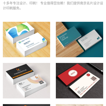
布
铜
纸
十多年专注设计、印刷！ 专业值得您信赖！我们提供南京名片设计设
计印刷服务。
纹
版
杯
纸
纸
设
名
画
计
片...
册、
印
南
南
双
刷
京
京
胶
南
名
名
纸
京
片
片
画
250g9
设
设
册、
盎
计
计
双
司
南
南
公
公
铜
纸
京
京
司
司
纸
杯
名
名
十
十
画
设
片
片
多
多
册...
计
设
设
年
年