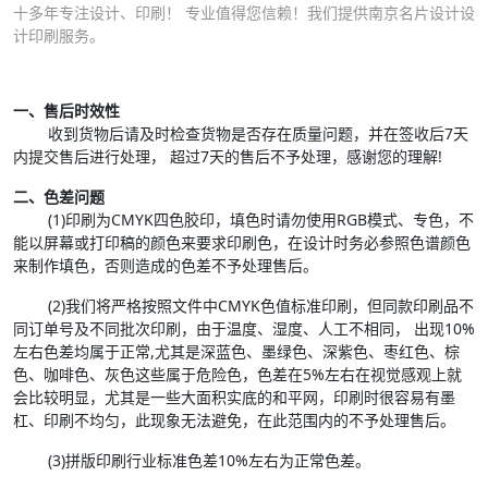
十多年专注设计、印刷！ 专业值得您信赖！我们提供南京名片设计设
计印刷服务。
一、售后时效性
收到货物后请及时检查货物是否存在质量问题，并在签收后7天
内提交售后进行处理， 超过7天的售后不予处理，感谢您的理解!
二、色差问题
(1)印刷为CMYK四色胶印，填色时请勿使用RGB模式、专色，不
能以屏幕或打印稿的颜色来要求印刷色，在设计时务必参照色谱颜色
来制作填色，否则造成的色差不予处理售后。
(2)我们将严格按照文件中CMYK色值标准印刷，但同款印刷品不
同订单号及不同批次印刷，由于温度、湿度、人工不相同， 出现10%
左右色差均属于正常,尤其是深蓝色、墨绿色、深紫色、枣红色、棕
色、咖啡色、灰色这些属于危险色，色差在5%左右在视觉感观上就
会比较明显，尤其是一些大面积实底的和平网，印刷时很容易有墨
杠、印刷不均匀，此现象无法避免，在此范围内的不予处理售后。
(3)拼版印刷行业标准色差10%左右为正常色差。