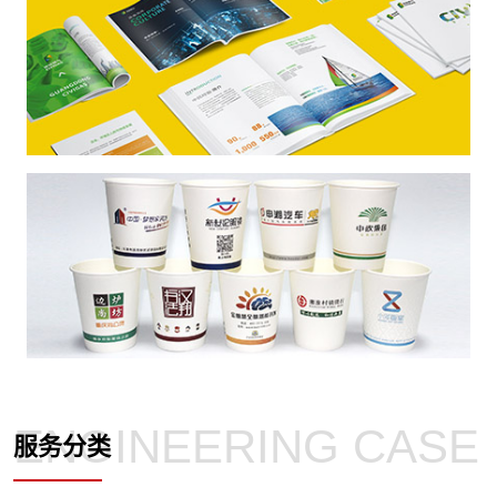
京
名
专
片
业
设
提
计
供
印
南
刷
京
铜
企
专
版
业
业
纸
画
提
名
册
供
片、
设
南
PVC
计
京
ENGINEERING CASE
名
印
广
服务分类
片、
刷
告